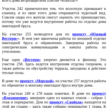
всего дома ветрозащитной плитой «Изоплат».
Участок 242 примечателен тем, что вплотную примыкает к
ельнику, и из окон этого дома открывается чудесный вид.
Совсем скоро его жители смогут оценить это преимущество,
потому что уже ведутся внутренние работы по отделке дома
имитацией бруса.
На участке 255 возводится дом по
проекту «Южный
Вестерн»
». В нем уже закончены работы по внешней отделке
имитацией бруса и обрамлению. Завершены работы по
электрическим коммуникациям и начаты работы по
утеплению.
Еще один
«Вестерн»
уверено движется к финишу. Это
участок 258. Здесь ведется внутренняя отделка гипроком, а
также работы по обустройству террасы, запущены в действие
теплые полы.
В доме по
проекту «Морской»
на участке 257 ведутся работы
по обрешетке и монтажу имитации бруса внутри дома.
На участках 249 и 278 наши новички. В доме по
проекту
«Вдохновение»
завершен один из важных этапов – собран 1
этаж и перекрытие. Дом по
проекту «Свобода»
находится на
этой же стадии – здесь также собрано перекрытие 1 этажа. К